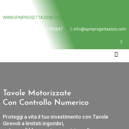
WWW.SPMPROGETTAZIONI.COM
+39 0321 992047
info@spmprogettazioni.com
CHI SIAMO
Tavole Motorizzate
Con Controllo Numerico
Proteggi a vita il tuo investimento con Tavole
Girevoli a limitati ingombri,