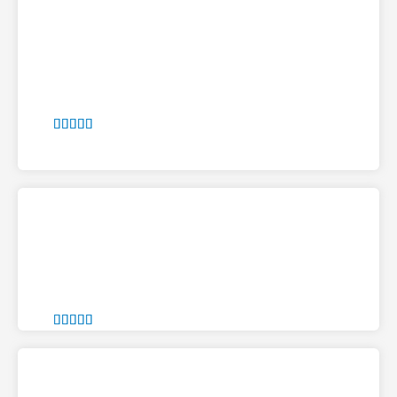









